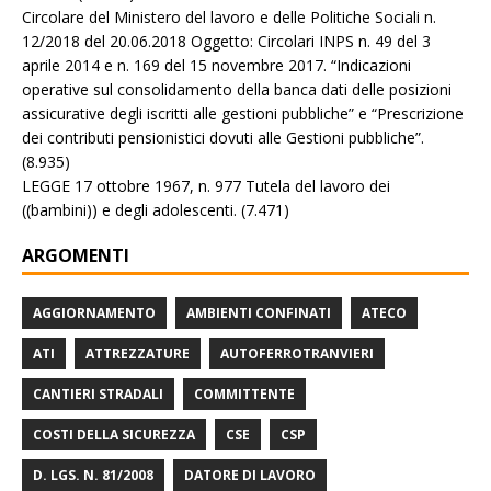
Circolare del Ministero del lavoro e delle Politiche Sociali n.
12/2018 del 20.06.2018 Oggetto: Circolari INPS n. 49 del 3
aprile 2014 e n. 169 del 15 novembre 2017. “Indicazioni
operative sul consolidamento della banca dati delle posizioni
assicurative degli iscritti alle gestioni pubbliche” e “Prescrizione
dei contributi pensionistici dovuti alle Gestioni pubbliche”.
(8.935)
LEGGE 17 ottobre 1967, n. 977 Tutela del lavoro dei
((bambini)) e degli adolescenti.
(7.471)
ARGOMENTI
AGGIORNAMENTO
AMBIENTI CONFINATI
ATECO
ATI
ATTREZZATURE
AUTOFERROTRANVIERI
CANTIERI STRADALI
COMMITTENTE
COSTI DELLA SICUREZZA
CSE
CSP
D. LGS. N. 81/2008
DATORE DI LAVORO