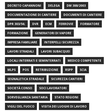
DECRETO CAPANNONI
DELEGA
DM 388/2003
DOCUMENTAZIONE DI CANTIERE
DOCUMENTI DI CANTIERE
DPR 303/56;
DVR
ECM
FERROVIE
FORMATORE
FORMAZIONE
GENERATORI DI VAPORE
IMPRESA FAMILIARE
INTERPELLI SICUREZZA
LAVORI STRADALI
LAVORI SUBACQUEI
LOCALI INTERRATI E SEMINTERRATI
MEDICO COMPETENTE
MLPS
POS
RETRIBUZIONE
RSPP
SCIA
SEGNALETICA STRADALE
SICUREZZA CANTIERI
SOCIETÀ CONSO
SOCI LAVORATORI
SORVEGLIANZA SANITARIA
STATO REGIONI
VIGILI DEL FUOCO
VISITA DEI LUOGHI DI LAVORO