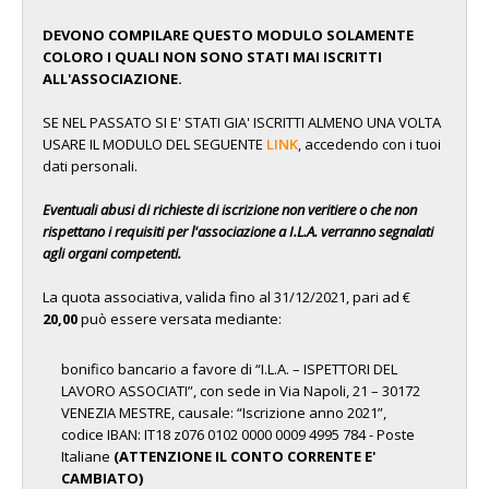
DEVONO COMPILARE QUESTO MODULO SOLAMENTE
COLORO I QUALI NON SONO STATI MAI ISCRITTI
ALL'ASSOCIAZIONE.
SE NEL PASSATO SI E' STATI GIA' ISCRITTI ALMENO UNA VOLTA
USARE IL MODULO DEL SEGUENTE
LINK
, accedendo con i tuoi
dati personali.
Eventuali abusi di richieste di iscrizione non veritiere o che non
rispettano i requisiti per l'associazione a I.L.A. verranno segnalati
agli organi competenti.
La quota associativa, valida fino al 31/12/2021, pari ad €
20,00
può essere versata mediante:
bonifico bancario a favore di “I.L.A. – ISPETTORI DEL
LAVORO ASSOCIATI”, con sede in Via Napoli, 21 – 30172
VENEZIA MESTRE, causale: “Iscrizione anno 2021”,
codice IBAN: IT18 z076 0102 0000 0009 4995 784 -
Poste
Italiane
(ATTENZIONE IL CONTO CORRENTE E'
CAMBIATO)