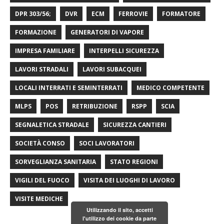
DPR 303/56;
DVR
ECM
FERROVIE
FORMATORE
FORMAZIONE
GENERATORI DI VAPORE
IMPRESA FAMILIARE
INTERPELLI SICUREZZA
LAVORI STRADALI
LAVORI SUBACQUEI
LOCALI INTERRATI E SEMINTERRATI
MEDICO COMPETENTE
MLPS
POS
RETRIBUZIONE
RSPP
SCIA
SEGNALETICA STRADALE
SICUREZZA CANTIERI
SOCIETÀ CONSO
SOCI LAVORATORI
SORVEGLIANZA SANITARIA
STATO REGIONI
VIGILI DEL FUOCO
VISITA DEI LUOGHI DI LAVORO
VISITE MEDICHE
Utilizzando il sito, accetti
l'utilizzo dei cookie da parte