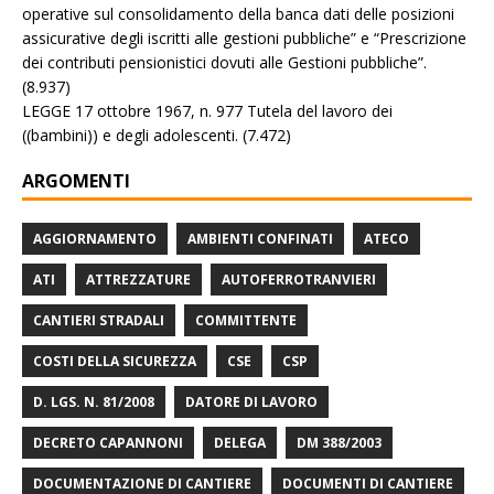
operative sul consolidamento della banca dati delle posizioni
assicurative degli iscritti alle gestioni pubbliche” e “Prescrizione
dei contributi pensionistici dovuti alle Gestioni pubbliche”.
(8.937)
LEGGE 17 ottobre 1967, n. 977 Tutela del lavoro dei
((bambini)) e degli adolescenti.
(7.472)
ARGOMENTI
AGGIORNAMENTO
AMBIENTI CONFINATI
ATECO
ATI
ATTREZZATURE
AUTOFERROTRANVIERI
CANTIERI STRADALI
COMMITTENTE
COSTI DELLA SICUREZZA
CSE
CSP
D. LGS. N. 81/2008
DATORE DI LAVORO
DECRETO CAPANNONI
DELEGA
DM 388/2003
DOCUMENTAZIONE DI CANTIERE
DOCUMENTI DI CANTIERE