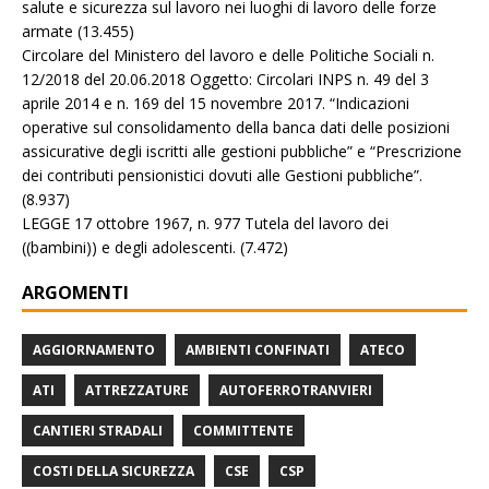
salute e sicurezza sul lavoro nei luoghi di lavoro delle forze
armate
(13.455)
Circolare del Ministero del lavoro e delle Politiche Sociali n.
12/2018 del 20.06.2018 Oggetto: Circolari INPS n. 49 del 3
aprile 2014 e n. 169 del 15 novembre 2017. “Indicazioni
operative sul consolidamento della banca dati delle posizioni
assicurative degli iscritti alle gestioni pubbliche” e “Prescrizione
dei contributi pensionistici dovuti alle Gestioni pubbliche”.
(8.937)
LEGGE 17 ottobre 1967, n. 977 Tutela del lavoro dei
((bambini)) e degli adolescenti.
(7.472)
ARGOMENTI
AGGIORNAMENTO
AMBIENTI CONFINATI
ATECO
ATI
ATTREZZATURE
AUTOFERROTRANVIERI
CANTIERI STRADALI
COMMITTENTE
COSTI DELLA SICUREZZA
CSE
CSP