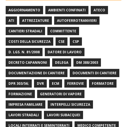
AGGIORNAMENTO
AMBIENTI CONFINATI
ATECO
ATI
ATTREZZATURE
AUTOFERROTRANVIERI
CANTIERI STRADALI
COMMITTENTE
COSTI DELLA SICUREZZA
CSE
CSP
D. LGS. N. 81/2008
DATORE DI LAVORO
DECRETO CAPANNONI
DELEGA
DM 388/2003
DOCUMENTAZIONE DI CANTIERE
DOCUMENTI DI CANTIERE
DPR 303/56;
DVR
ECM
FERROVIE
FORMATORE
FORMAZIONE
GENERATORI DI VAPORE
IMPRESA FAMILIARE
INTERPELLI SICUREZZA
LAVORI STRADALI
LAVORI SUBACQUEI
LOCALI INTERRATI E SEMINTERRATI
MEDICO COMPETENTE