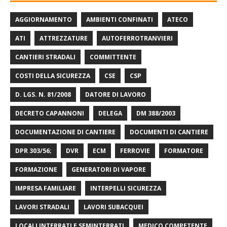
AGGIORNAMENTO
AMBIENTI CONFINATI
ATECO
ATI
ATTREZZATURE
AUTOFERROTRANVIERI
CANTIERI STRADALI
COMMITTENTE
COSTI DELLA SICUREZZA
CSE
CSP
D. LGS. N. 81/2008
DATORE DI LAVORO
DECRETO CAPANNONI
DELEGA
DM 388/2003
DOCUMENTAZIONE DI CANTIERE
DOCUMENTI DI CANTIERE
DPR 303/56;
DVR
ECM
FERROVIE
FORMATORE
FORMAZIONE
GENERATORI DI VAPORE
IMPRESA FAMILIARE
INTERPELLI SICUREZZA
LAVORI STRADALI
LAVORI SUBACQUEI
LOCALI INTERRATI E SEMINTERRATI
MEDICO COMPETENTE