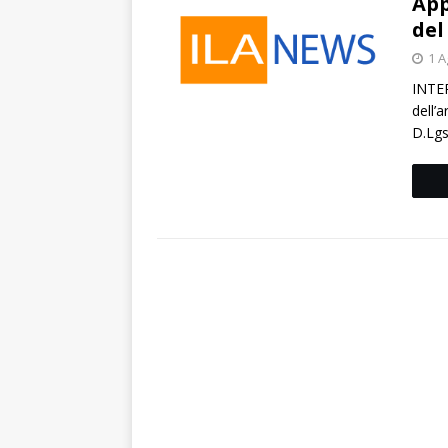
App
del
1 A
INTER
dell’
D.Lgs