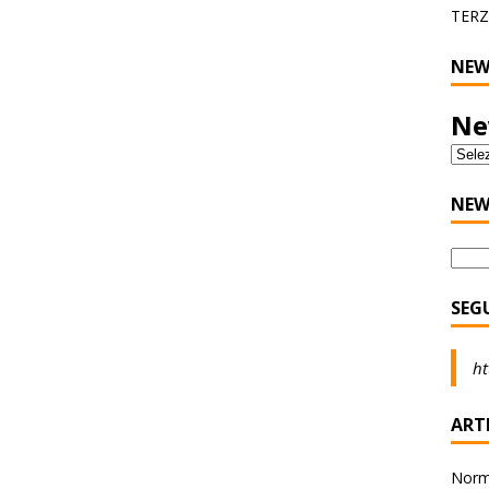
TERZ
NEW
Ne
NEW
SEG
ht
ARTI
Norma