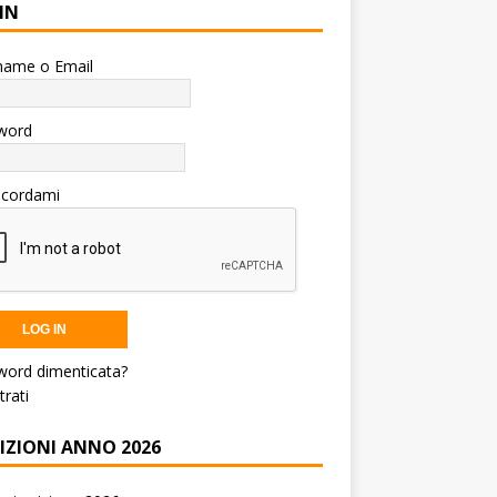
IN
name o Email
word
icordami
word dimenticata?
trati
RIZIONI ANNO 2026