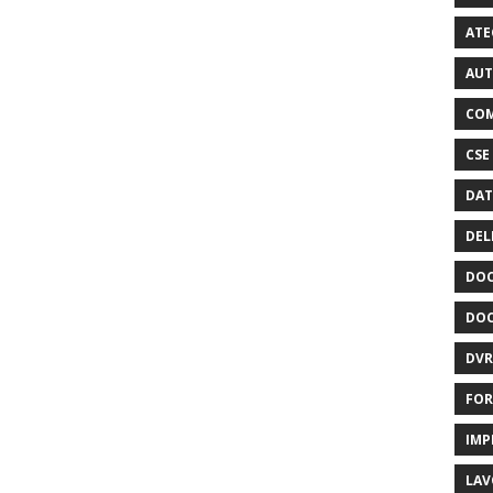
ATE
AUT
COM
CSE
DAT
DEL
DOC
DOC
DVR
FOR
IMP
LAV