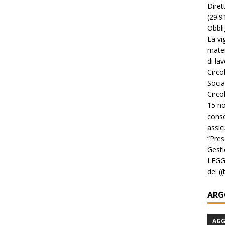
Diret
(29.9
Obbli
La vi
mater
di la
Circo
Socia
Circo
15 no
conso
assicu
“Pres
Gesti
LEGGE
dei (
ARG
AG