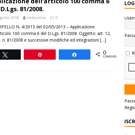
licazione dell’articolo 100 comma 6
LOG
 D.Lgs. 81/2008.
gosto 2018
redazione
0
User
PELLO N. 4/2013 del 02/05/2013 – Applicazione
articolo 100 comma 6 del D.Lgs. 81/2008. Oggetto: art. 12,
Pass
. n. 81/2008 e successive modifiche ed integrazioni
[…]
R
0
Tweet
Pin
Share
CONDIVISIONI
Pass
Regis
ISC