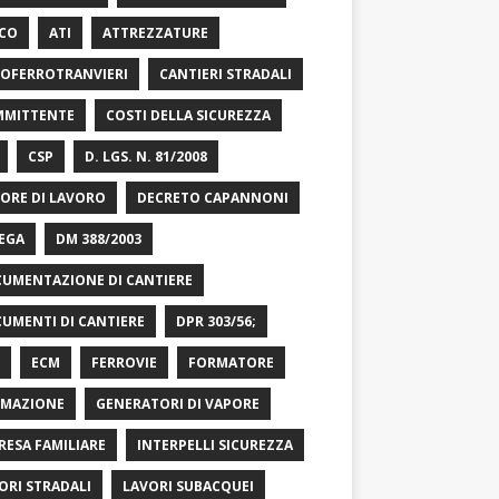
CO
ATI
ATTREZZATURE
OFERROTRANVIERI
CANTIERI STRADALI
MITTENTE
COSTI DELLA SICUREZZA
CSP
D. LGS. N. 81/2008
ORE DI LAVORO
DECRETO CAPANNONI
EGA
DM 388/2003
UMENTAZIONE DI CANTIERE
UMENTI DI CANTIERE
DPR 303/56;
ECM
FERROVIE
FORMATORE
MAZIONE
GENERATORI DI VAPORE
RESA FAMILIARE
INTERPELLI SICUREZZA
ORI STRADALI
LAVORI SUBACQUEI