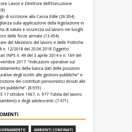
tore Lavori e Direttore dell’Esecuzione
18)
go di iscrizione alla Cassa Edile
(26.304)
gilanza sulla applicazione della legislazione in
ia di salute e sicurezza sul lavoro nei luoghi
voro delle forze armate
(13.454)
lare del Ministero del lavoro e delle Politiche
li n. 12/2018 del 20.06.2018 Oggetto:
lari INPS n. 49 del 3 aprile 2014 e n. 169 del
vembre 2017. “Indicazioni operative sul
lidamento della banca dati delle posizioni
rative degli iscritti alle gestioni pubbliche” e
crizione dei contributi pensionistici dovuti alle
oni pubbliche”.
(8.935)
 17 ottobre 1967, n. 977 Tutela del lavoro
(bambini)) e degli adolescenti.
(7.471)
OMENTI
GIORNAMENTO
AMBIENTI CONFINATI