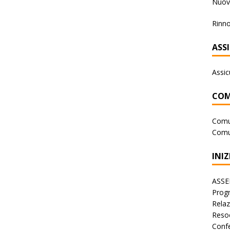
Nuova
Rinno
ASS
Assic
COM
Comu
Comu
INIZ
ASSE
Progr
Rela
Reso
Conf