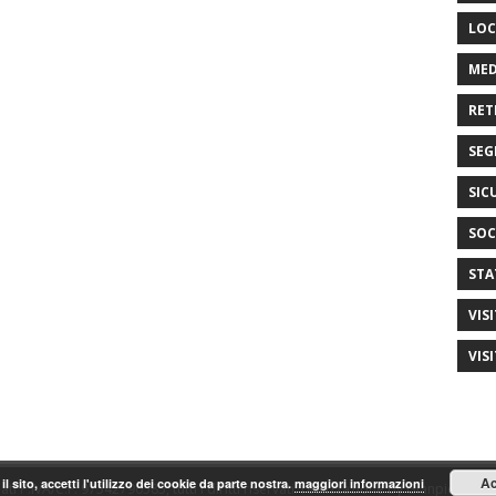
LOC
MED
RET
SEG
SIC
SOC
STA
VIS
VIS
Ac
il sito, accetti l'utilizzo dei cookie da parte nostra.
maggiori informazioni
ti P.IVA/C.F. 97542790585, tutti i diritti riservati. realizzazione by Gianpiero Fas