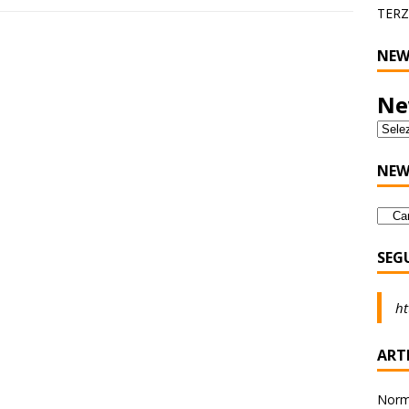
TERZ
NEW
Ne
NEW
SEG
ht
ARTI
Norma