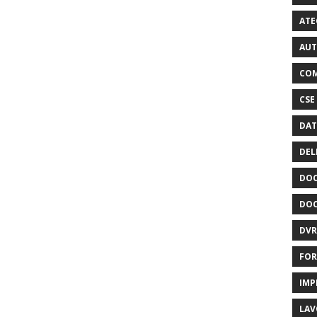
ATE
AUT
COM
CSE
DAT
DEL
DOC
DOC
DVR
FOR
IMP
LAV