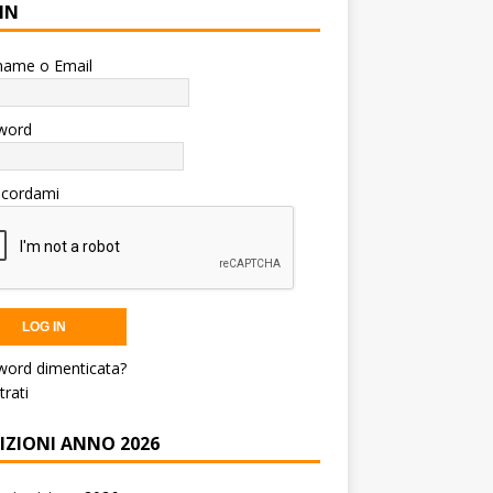
IN
name o Email
word
icordami
word dimenticata?
trati
RIZIONI ANNO 2026