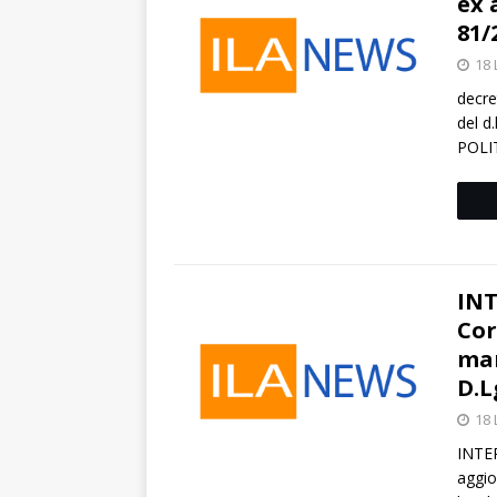
ex 
81/
18 
decre
del d
POLIT
INT
Cor
mar
D.L
18 
INTER
aggio