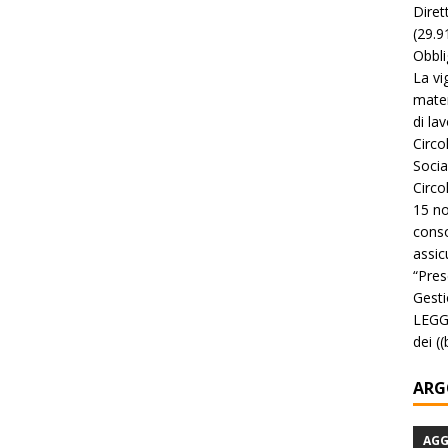
Diret
(29.9
Obbli
La vi
mater
di la
Circo
Socia
Circo
15 no
conso
assicu
“Pres
Gesti
LEGGE
dei (
ARG
AG