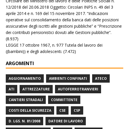
Circolare del Ministero del lavoro e delle Politiche Sociali n.
12/2018 del 20.06.2018 Oggetto: Circolari INPS n. 49 del 3
aprile 2014 e n. 169 del 15 novembre 2017. “Indicazioni
operative sul consolidamento della banca dati delle posizioni
assicurative degli iscritti alle gestioni pubbliche” e “Prescrizione
dei contributi pensionistici dovuti alle Gestioni pubbliche”.
(8.937)
LEGGE 17 ottobre 1967, n. 977 Tutela del lavoro dei
((bambini)) e degli adolescenti.
(7.472)
ARGOMENTI
AGGIORNAMENTO
AMBIENTI CONFINATI
ATECO
ATI
ATTREZZATURE
AUTOFERROTRANVIERI
CANTIERI STRADALI
COMMITTENTE
COSTI DELLA SICUREZZA
CSE
CSP
D. LGS. N. 81/2008
DATORE DI LAVORO