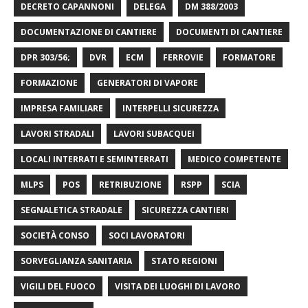
DECRETO CAPANNONI
DELEGA
DM 388/2003
DOCUMENTAZIONE DI CANTIERE
DOCUMENTI DI CANTIERE
DPR 303/56;
DVR
ECM
FERROVIE
FORMATORE
FORMAZIONE
GENERATORI DI VAPORE
IMPRESA FAMILIARE
INTERPELLI SICUREZZA
LAVORI STRADALI
LAVORI SUBACQUEI
LOCALI INTERRATI E SEMINTERRATI
MEDICO COMPETENTE
MLPS
POS
RETRIBUZIONE
RSPP
SCIA
SEGNALETICA STRADALE
SICUREZZA CANTIERI
SOCIETÀ CONSO
SOCI LAVORATORI
SORVEGLIANZA SANITARIA
STATO REGIONI
VIGILI DEL FUOCO
VISITA DEI LUOGHI DI LAVORO