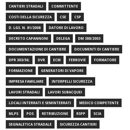
CANTIERI STRADALI
COMMITTENTE
COSTI DELLA SICUREZZA
CSE
CSP
D. LGS. N. 81/2008
DATORE DI LAVORO
DECRETO CAPANNONI
DELEGA
DM 388/2003
DOCUMENTAZIONE DI CANTIERE
DOCUMENTI DI CANTIERE
DPR 303/56;
DVR
ECM
FERROVIE
FORMATORE
FORMAZIONE
GENERATORI DI VAPORE
IMPRESA FAMILIARE
INTERPELLI SICUREZZA
LAVORI STRADALI
LAVORI SUBACQUEI
LOCALI INTERRATI E SEMINTERRATI
MEDICO COMPETENTE
MLPS
POS
RETRIBUZIONE
RSPP
SCIA
SEGNALETICA STRADALE
SICUREZZA CANTIERI