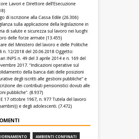
tore Lavori e Direttore dell’Esecuzione
18)
go di iscrizione alla Cassa Edile
(26.306)
gilanza sulla applicazione della legislazione in
ia di salute e sicurezza sul lavoro nei luoghi
voro delle forze armate
(13.455)
lare del Ministero del lavoro e delle Politiche
li n. 12/2018 del 20.06.2018 Oggetto:
lari INPS n. 49 del 3 aprile 2014 e n. 169 del
vembre 2017. “Indicazioni operative sul
lidamento della banca dati delle posizioni
rative degli iscritti alle gestioni pubbliche” e
crizione dei contributi pensionistici dovuti alle
oni pubbliche”.
(8.937)
 17 ottobre 1967, n. 977 Tutela del lavoro
(bambini)) e degli adolescenti.
(7.472)
OMENTI
GIORNAMENTO
AMBIENTI CONFINATI