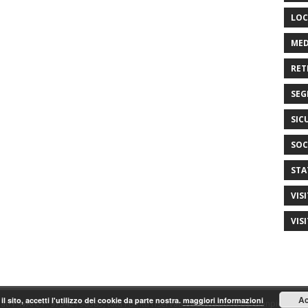
LOC
MED
RET
SEG
SIC
SOC
STA
VIS
VIS
Ac
il sito, accetti l'utilizzo dei cookie da parte nostra.
maggiori informazioni
ti P.IVA/C.F. 97542790585, tutti i diritti riservati. realizzazione by Gianpiero Fas