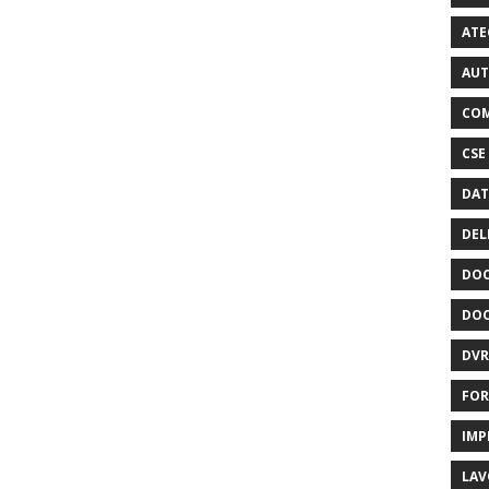
ATE
AUT
COM
CSE
DAT
DEL
DOC
DOC
DVR
FOR
IMP
LAV