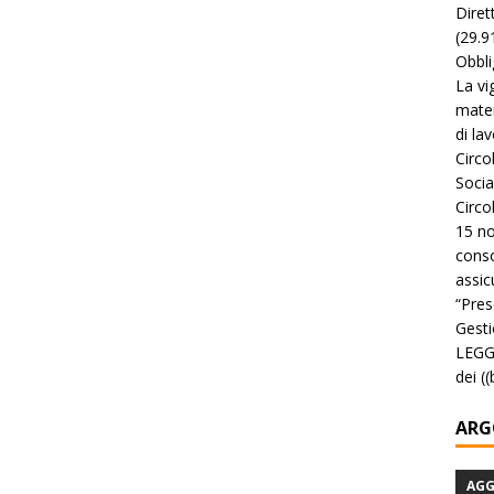
Diret
(29.9
Obbli
La vi
mater
di la
Circo
Socia
Circo
15 no
conso
assicu
“Pres
Gesti
LEGGE
dei (
ARG
AG