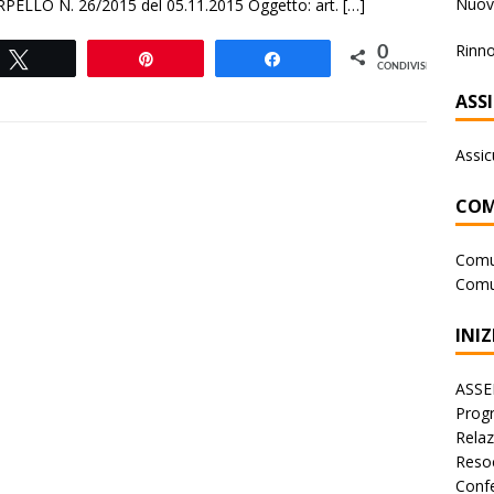
Nuova
PELLO N. 26/2015 del 05.11.2015 Oggetto: art.
[…]
Rinno
0
Tweet
Pin
Share
CONDIVISIONI
ASS
Assic
COM
Comu
Comu
INIZ
ASSE
Progr
Rela
Reso
Conf