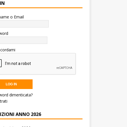
IN
name o Email
word
icordami
word dimenticata?
trati
RIZIONI ANNO 2026