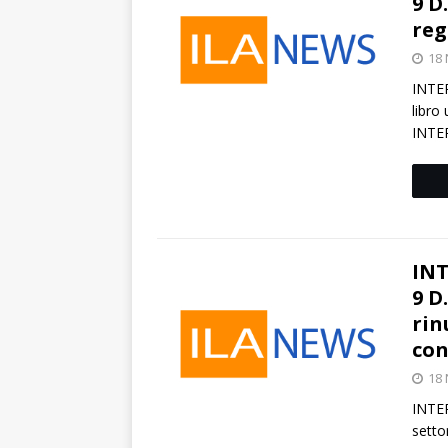
9 D
reg
18
INTER
libro
INTER
INT
9 D
rin
con
18
INTER
setto