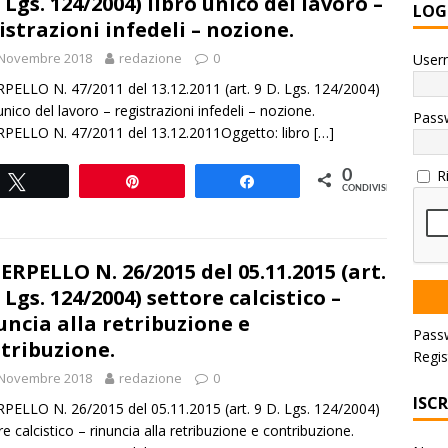
. Lgs. 124/2004) libro unico del lavoro –
LOG
istrazioni infedeli – nozione.
 Novembre 2018
redazione
0
User
PELLO N. 47/2011 del 13.12.2011 (art. 9 D. Lgs. 124/2004)
 unico del lavoro – registrazioni infedeli – nozione.
Pass
PELLO N. 47/2011 del 13.12.2011Oggetto: libro
[…]
R
0
Tweet
Pin
Share
CONDIVISIONI
ERPELLO N. 26/2015 del 05.11.2015 (art.
. Lgs. 124/2004) settore calcistico –
uncia alla retribuzione e
Pass
tribuzione.
Regis
 Novembre 2018
redazione
0
ISC
PELLO N. 26/2015 del 05.11.2015 (art. 9 D. Lgs. 124/2004)
re calcistico – rinuncia alla retribuzione e contribuzione.