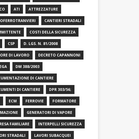
CO
ATI
ATTREZZATURE
OFERROTRANVIERI
CANTIERI STRADALI
MITTENTE
COSTI DELLA SICUREZZA
CSP
D. LGS. N. 81/2008
ORE DI LAVORO
DECRETO CAPANNONI
EGA
DM 388/2003
UMENTAZIONE DI CANTIERE
UMENTI DI CANTIERE
DPR 303/56;
ECM
FERROVIE
FORMATORE
MAZIONE
GENERATORI DI VAPORE
RESA FAMILIARE
INTERPELLI SICUREZZA
ORI STRADALI
LAVORI SUBACQUEI