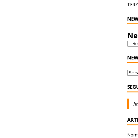
TERZ
NEW
Ne
NEW
SEG
ht
ARTI
Norma