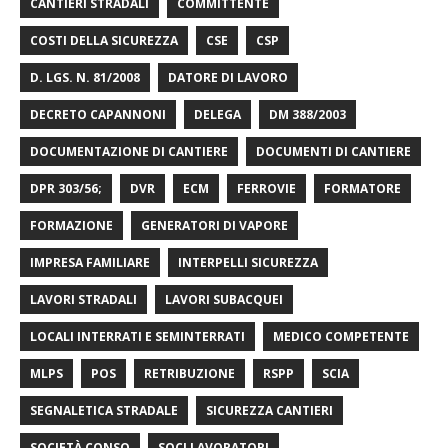
CANTIERI STRADALI
COMMITTENTE
COSTI DELLA SICUREZZA
CSE
CSP
D. LGS. N. 81/2008
DATORE DI LAVORO
DECRETO CAPANNONI
DELEGA
DM 388/2003
DOCUMENTAZIONE DI CANTIERE
DOCUMENTI DI CANTIERE
DPR 303/56;
DVR
ECM
FERROVIE
FORMATORE
FORMAZIONE
GENERATORI DI VAPORE
IMPRESA FAMILIARE
INTERPELLI SICUREZZA
LAVORI STRADALI
LAVORI SUBACQUEI
LOCALI INTERRATI E SEMINTERRATI
MEDICO COMPETENTE
MLPS
POS
RETRIBUZIONE
RSPP
SCIA
SEGNALETICA STRADALE
SICUREZZA CANTIERI
SOCIETÀ CONSO
SOCI LAVORATORI