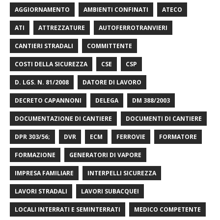
AGGIORNAMENTO
AMBIENTI CONFINATI
ATECO
ATI
ATTREZZATURE
AUTOFERROTRANVIERI
CANTIERI STRADALI
COMMITTENTE
COSTI DELLA SICUREZZA
CSE
CSP
D. LGS. N. 81/2008
DATORE DI LAVORO
DECRETO CAPANNONI
DELEGA
DM 388/2003
DOCUMENTAZIONE DI CANTIERE
DOCUMENTI DI CANTIERE
DPR 303/56;
DVR
ECM
FERROVIE
FORMATORE
FORMAZIONE
GENERATORI DI VAPORE
IMPRESA FAMILIARE
INTERPELLI SICUREZZA
LAVORI STRADALI
LAVORI SUBACQUEI
LOCALI INTERRATI E SEMINTERRATI
MEDICO COMPETENTE